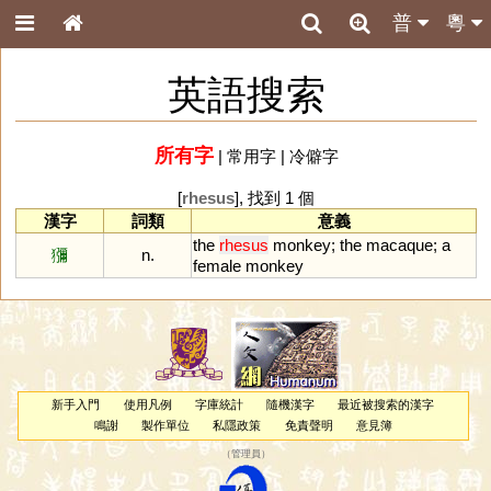
普
粵
英語搜索
所有字
|
常用字
|
冷僻字
[
rhesus
], 找到 1 個
漢字
詞類
意義
the
rhesus
monkey
;
the
macaque
;
a
獼
n.
female
monkey
新手入門
使用凡例
字庫統計
隨機漢字
最近被搜索的漢字
鳴謝
製作單位
私隱政策
免責聲明
意見簿
（
管理員
）