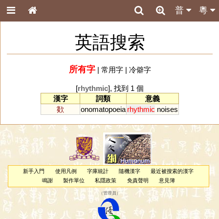
普
粵
英語搜索
所有字
|
常用字
|
冷僻字
[
rhythmic
], 找到 1 個
漢字
詞類
意義
欻
onomatopoeia
rhythmic
noises
新手入門
使用凡例
字庫統計
隨機漢字
最近被搜索的漢字
鳴謝
製作單位
私隱政策
免責聲明
意見簿
（
管理員
）