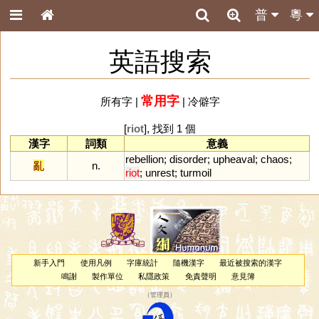
普
粵
英語搜索
常用字
所有字
|
|
冷僻字
[
riot
], 找到 1 個
漢字
詞類
意義
rebellion
;
disorder
;
upheaval
;
chaos
;
亂
n.
riot
;
unrest
;
turmoil
新手入門
使用凡例
字庫統計
隨機漢字
最近被搜索的漢字
鳴謝
製作單位
私隱政策
免責聲明
意見簿
（
管理員
）