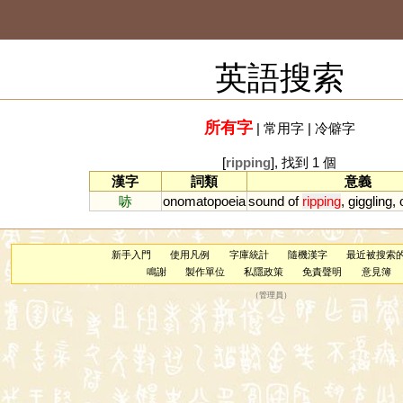
英語搜索
所有字
|
常用字
|
冷僻字
[
ripping
], 找到 1 個
漢字
詞類
意義
哧
onomatopoeia
sound
of
ripping
,
giggling
,
新手入門
使用凡例
字庫統計
隨機漢字
最近被搜索
鳴謝
製作單位
私隱政策
免責聲明
意見簿
（
管理員
）