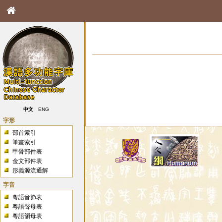
中文
ENG
字形
部首索引
筆畫索引
甲骨部件表
金文部件表
形義源流通解
字音
粵語音節表
粵語聲母表
粵語韻母表