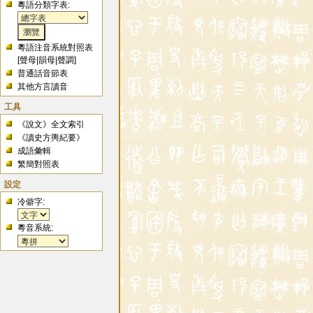
粵語分類字表:
粵語注音系統對照表
[
聲母
|
韻母
|
聲調
]
普通話音節表
其他方言讀音
工具
《說文》全文索引
《讀史方輿紀要》
成語彙輯
繁簡對照表
設定
冷僻字:
粵音系統: