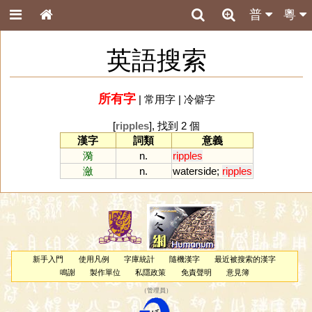
普
粵
英語搜索
所有字
|
常用字
|
冷僻字
[
ripples
], 找到 2 個
漢字
詞類
意義
漪
n.
ripples
瀲
n.
waterside
;
ripples
新手入門
使用凡例
字庫統計
隨機漢字
最近被搜索的漢字
鳴謝
製作單位
私隱政策
免責聲明
意見簿
（
管理員
）