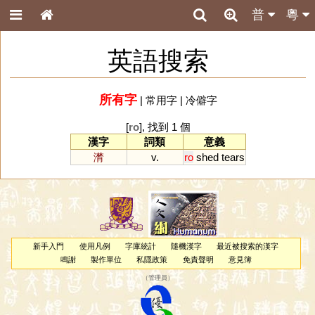
普
粵
英語搜索
所有字
|
常用字
|
冷僻字
[
ro
], 找到 1 個
漢字
詞類
意義
潸
v.
ro
shed
tears
新手入門
使用凡例
字庫統計
隨機漢字
最近被搜索的漢字
鳴謝
製作單位
私隱政策
免責聲明
意見簿
（
管理員
）