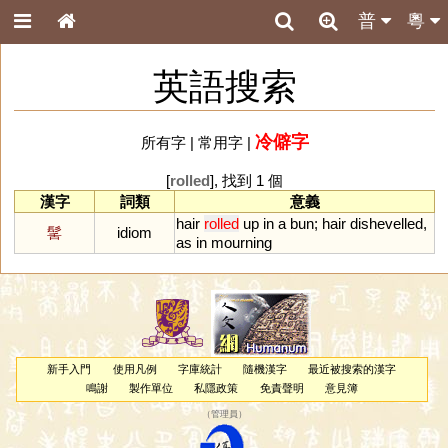
普
粵
英語搜索
冷僻字
所有字
|
常用字
|
[
rolled
], 找到 1 個
漢字
詞類
意義
hair
rolled
up
in
a
bun
;
hair
dishevelled
,
髺
idiom
as
in
mourning
新手入門
使用凡例
字庫統計
隨機漢字
最近被搜索的漢字
鳴謝
製作單位
私隱政策
免責聲明
意見簿
（
管理員
）