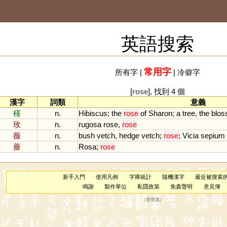
英語搜索
常用字
所有字
|
|
冷僻字
[
rose
], 找到 4 個
漢字
詞類
意義
槿
n.
Hibiscus
;
the
rose
of
Sharon
;
a
tree
,
the
blo
玫
n.
rugosa
rose
,
rose
薇
n.
bush
vetch
,
hedge
vetch
;
rose
;
Vicia
sepium
薔
n.
Rosa
;
rose
新手入門
使用凡例
字庫統計
隨機漢字
最近被搜索
鳴謝
製作單位
私隱政策
免責聲明
意見簿
（
管理員
）