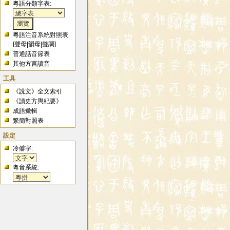
粵語分類字表:
粵語注音系統對照表
[
聲母
|
韻母
|
聲調
]
普通話音節表
其他方言讀音
工具
《說文》全文索引
《讀史方輿紀要》
成語彙輯
繁簡對照表
設定
冷僻字:
粵音系統: