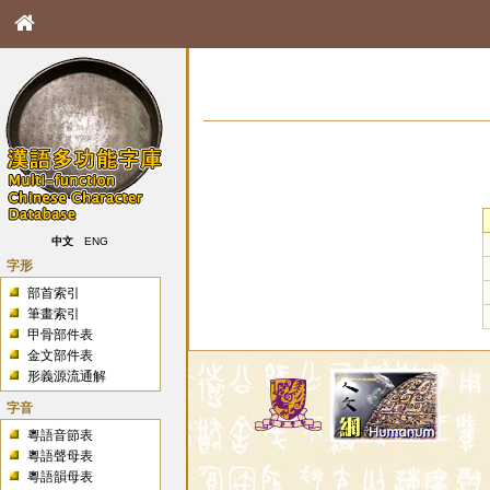
中文
ENG
字形
部首索引
筆畫索引
甲骨部件表
金文部件表
形義源流通解
字音
粵語音節表
粵語聲母表
粵語韻母表