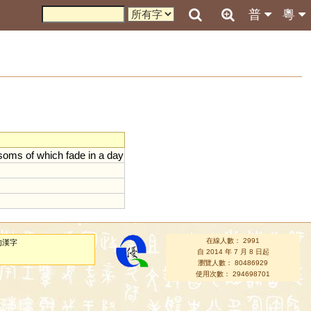
普
粵
ssoms
of
which
fade
in
a
day
在線人數： 2991
的漢字
自 2014 年 7 月 8 日起
瀏覽人數： 80486929
使用次數： 294698701