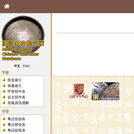
中文
ENG
字形
部首索引
筆畫索引
甲骨部件表
金文部件表
形義源流通解
字音
粵語音節表
粵語聲母表
粵語韻母表