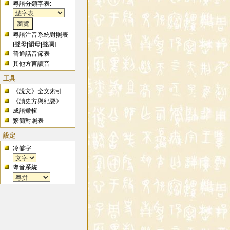
粵語分類字表:
粵語注音系統對照表
[
聲母
|
韻母
|
聲調
]
普通話音節表
其他方言讀音
工具
《說文》全文索引
《讀史方輿紀要》
成語彙輯
繁簡對照表
設定
冷僻字:
粵音系統: