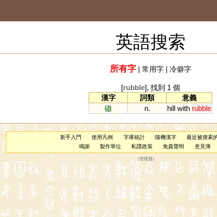
英語搜索
所有字
|
常用字
|
冷僻字
[
rubble
], 找到 1 個
漢字
詞類
意義
磝
n.
hill
with
rubble
新手入門
使用凡例
字庫統計
隨機漢字
最近被搜索
鳴謝
製作單位
私隱政策
免責聲明
意見簿
（
管理員
）