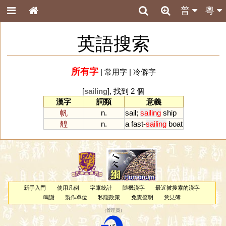
普
粵
英語搜索
所有字
|
常用字
|
冷僻字
[
sailing
], 找到 2 個
漢字
詞類
意義
帆
n.
sail
;
sailing
ship
艎
n.
a
fast
-
sailing
boat
新手入門
使用凡例
字庫統計
隨機漢字
最近被搜索的漢字
鳴謝
製作單位
私隱政策
免責聲明
意見簿
（
管理員
）