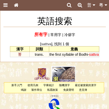
普
粵
英語搜索
所有字
|
常用字
|
冷僻字
[
sattva
], 找到 1 個
漢字
詞類
意義
菩
trans.
the
first
syllable
of
Bodhi
-
sattva
新手入門
使用凡例
字庫統計
隨機漢字
最近被搜索的漢字
鳴謝
製作單位
私隱政策
免責聲明
意見簿
（
管理員
）