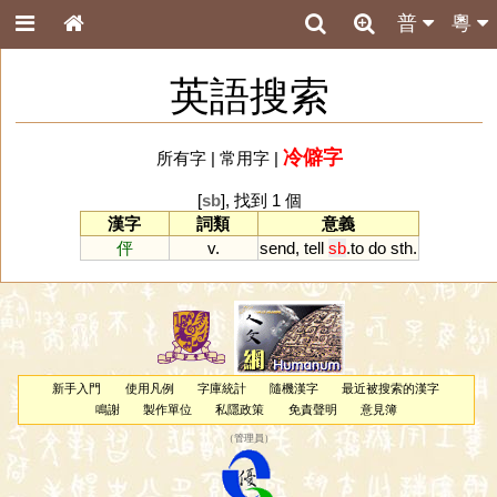
普
粵
英語搜索
冷僻字
所有字
|
常用字
|
[
sb
], 找到 1 個
漢字
詞類
意義
伻
v.
send
,
tell
sb
.
to
do
sth
.
新手入門
使用凡例
字庫統計
隨機漢字
最近被搜索的漢字
鳴謝
製作單位
私隱政策
免責聲明
意見簿
（
管理員
）