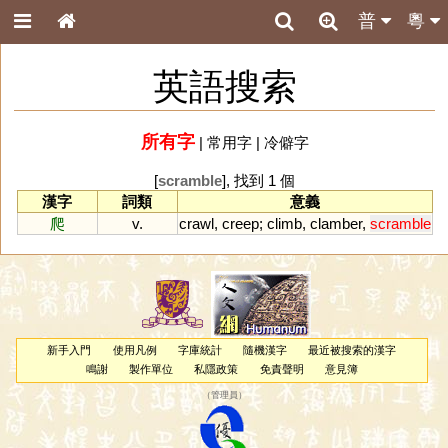
普
粵
英語搜索
所有字
|
常用字
|
冷僻字
[
scramble
], 找到 1 個
漢字
詞類
意義
爬
v.
crawl
,
creep
;
climb
,
clamber
,
scramble
新手入門
使用凡例
字庫統計
隨機漢字
最近被搜索的漢字
鳴謝
製作單位
私隱政策
免責聲明
意見簿
（
管理員
）