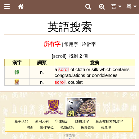
普
粵
英語搜索
所有字
|
常用字
|
冷僻字
[
scroll
], 找到 2 個
漢字
詞類
意義
a
scroll
of
cloth
or
silk
which
contains
幛
n.
congratulations
or
condolences
聯
n.
scroll
,
couplet
新手入門
使用凡例
字庫統計
隨機漢字
最近被搜索的漢字
鳴謝
製作單位
私隱政策
免責聲明
意見簿
（
管理員
）