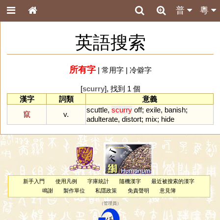
普
粵
英語搜索
所有字
|
常用字
|
冷僻字
[
scurry
], 找到 1 個
漢字
詞類
意義
scuttle
,
scurry
off
;
exile
,
banish
;
竄
v.
adulterate
,
distort
;
mix
;
hide
新手入門
使用凡例
字庫統計
隨機漢字
最近被搜索的漢字
鳴謝
製作單位
私隱政策
免責聲明
意見簿
（
管理員
）