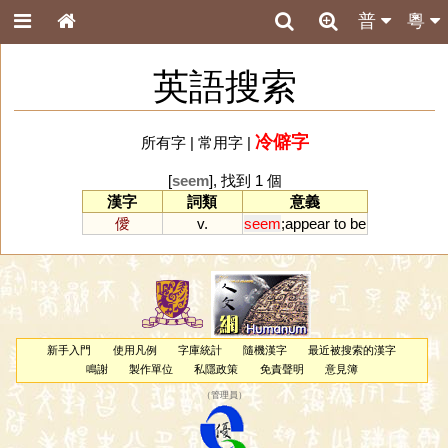
普
粵
英語搜索
冷僻字
所有字
|
常用字
|
[
seem
], 找到 1 個
漢字
詞類
意義
僾
v.
seem
;
appear
to
be
新手入門
使用凡例
字庫統計
隨機漢字
最近被搜索的漢字
鳴謝
製作單位
私隱政策
免責聲明
意見簿
（
管理員
）