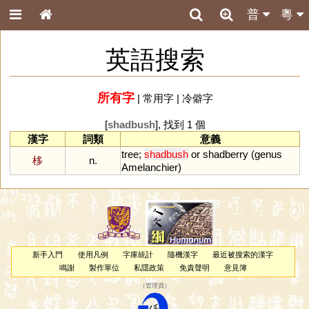
普
粵
英語搜索
所有字
|
常用字
|
冷僻字
[
shadbush
], 找到 1 個
漢字
詞類
意義
tree
;
shadbush
or
shadberry
(
genus
栘
n.
Amelanchier
)
新手入門
使用凡例
字庫統計
隨機漢字
最近被搜索的漢字
鳴謝
製作單位
私隱政策
免責聲明
意見簿
（
管理員
）