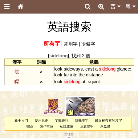
普
粵
英語搜索
所有字
|
常用字
|
冷僻字
[
sidelong
], 找到 2 個
漢字
詞類
意義
look
sideways
,
cast
a
sidelong
glance
;
眺
v.
look
far
into
the
distance
瞟
v.
look
sidelong
at
;
squint
新手入門
使用凡例
字庫統計
隨機漢字
最近被搜索的漢字
鳴謝
製作單位
私隱政策
免責聲明
意見簿
（
管理員
）