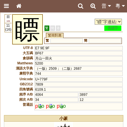
普
粵
目
瞟
109
11
繁
簡
港
異讀字
(16)
繁簡對應
繁
簡
UTF-8
E7 9E 9F
大五碼
BF67
倉頡碼
月山一田火
Matthews
5200
漢語大字典
（一版）2509；（二版）2687
康熙字典
744
Unicode
U+779F
GB2312
7809
四角號碼
6109.1
頻序 A/B
4064
3897
頻次 A/B
34
12
普通話
p
i
o
p
i
o
p
i
o
小篆