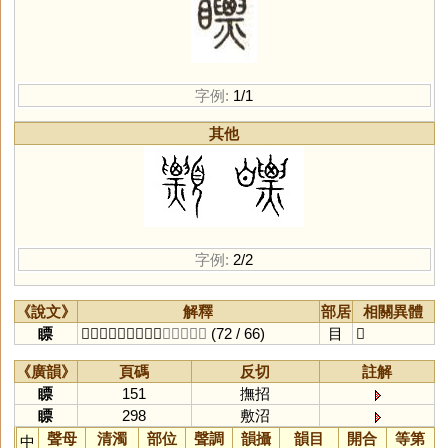
字例:
1/1
其他
字例:
2/2
《說文》
解釋
部居
相關異體
瞟
𥉻也。从目，票聲。
〔𢾭沼切〕
(72 / 66)
目
𥍌
《廣韻》
頁碼
反切
註解
瞟
151
撫招
瞟
298
敷沼
聲母
清濁
部位
聲調
韻攝
韻目
開合
等第
中