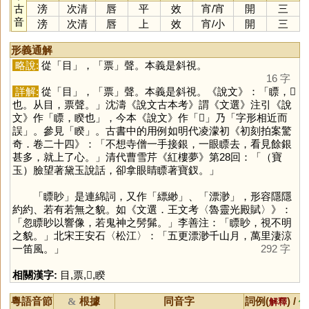
古
滂
次清
唇
平
效
宵
/
宵
開
三
音
滂
次清
唇
上
效
宵
/
小
開
三
形義通解
略說:
從「
目
」，「
票
」聲。本義是斜視。
16 字
詳解:
從「
目
」，「
票
」聲。本義是斜視。《說文》：「瞟，𥉻
也。从目，票聲。」沈濤《說文古本考》謂《文選》注引《說
文》作「瞟，睽也」，今本《說文》作「
𥉻
」乃「字形相近而
誤」。參見「
睽
」。古書中的用例如明代凌濛初《初刻拍案驚
奇．卷二十四》：「不想寺僧一手接銀，一眼瞟去，看見餘銀
甚多，就上了心。」清代曹雪芹《紅樓夢》第28回：「（寶
玉）臉望著黛玉說話，卻拿眼睛瞟著寶釵。」
「瞟眇」是連綿詞，又作「縹緲」、「漂渺」，形容隱隱
約約、若有若無之貌。如《文選．王文考〈魯靈光殿賦〉》：
「忽瞟眇以響像，若鬼神之髣髴。」李善注：「瞟眇，視不明
之貌。」北宋王安石〈松江〉：「五更漂渺千山月，萬里淒涼
一笛風。」
292 字
相關漢字:
目
,
票
,
𥉻
,
睽
粵語音節
根據
同音字
詞例(
) /
&
解釋
備