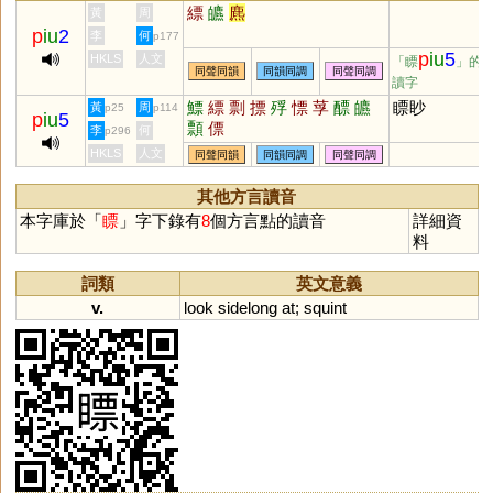
縹
皫
麃
黃
周
p
iu
2
李
何
p177
p
iu
5
HKLS
人文
「瞟
」的
同聲同韻
同韻同調
同聲同調
讀字
鰾
縹
剽
摽
殍
慓
莩
醥
皫
瞟眇
黃
周
p25
p114
p
iu
5
顠
僄
李
何
p296
HKLS
人文
同聲同韻
同韻同調
同聲同調
其他方言讀音
本字庫於「
瞟
」字下錄有
8
個方言點的讀音
詳細資
料
詞類
英文意義
v.
look
sidelong
at
;
squint