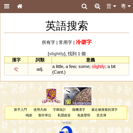
普
粵
英語搜索
冷僻字
所有字
|
常用字
|
[
slightly
], 找到 1 個
漢字
詞類
意義
a
little
,
a
few
;
some
;
slightly
;
a
bit
尐
adj.
(
Cant
.)
新手入門
使用凡例
字庫統計
隨機漢字
最近被搜索的漢字
鳴謝
製作單位
私隱政策
免責聲明
意見簿
（
管理員
）