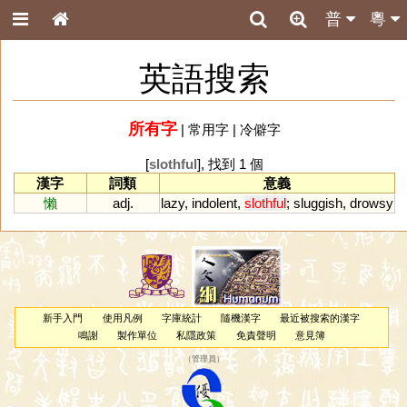
普
粵
英語搜索
所有字
|
常用字
|
冷僻字
[
slothful
], 找到 1 個
漢字
詞類
意義
懶
adj.
lazy
,
indolent
,
slothful
;
sluggish
,
drowsy
新手入門
使用凡例
字庫統計
隨機漢字
最近被搜索的漢字
鳴謝
製作單位
私隱政策
免責聲明
意見簿
（
管理員
）