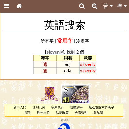
普
粵
英語搜索
常用字
所有字
|
|
冷僻字
[
slovenly
], 找到 2 個
漢字
詞類
意義
邋
adj.
slovenly
邋
adv.
slovenly
新手入門
使用凡例
字庫統計
隨機漢字
最近被搜索的漢字
鳴謝
製作單位
私隱政策
免責聲明
意見簿
（
管理員
）