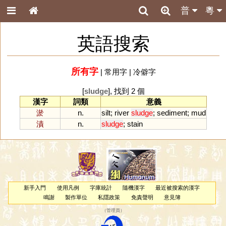
普
粵
英語搜索
所有字
|
常用字
|
冷僻字
[
sludge
], 找到 2 個
漢字
詞類
意義
淤
n.
silt
;
river
sludge
;
sediment
;
mud
漬
n.
sludge
;
stain
新手入門
使用凡例
字庫統計
隨機漢字
最近被搜索的漢字
鳴謝
製作單位
私隱政策
免責聲明
意見簿
（
管理員
）