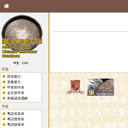
中文
ENG
字形
部首索引
筆畫索引
甲骨部件表
金文部件表
形義源流通解
字音
粵語音節表
粵語聲母表
粵語韻母表