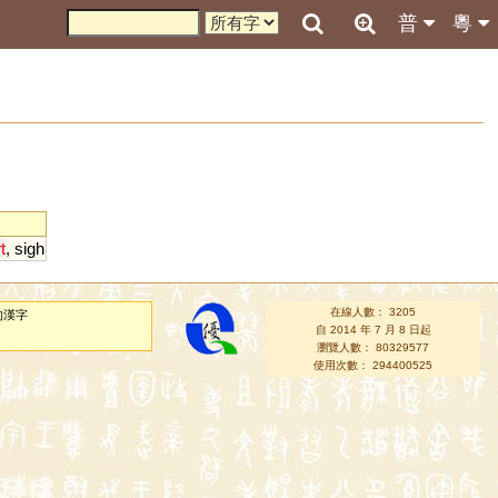
普
粵
t
,
sigh
在線人數： 3205
的漢字
自 2014 年 7 月 8 日起
瀏覽人數： 80329577
使用次數： 294400525