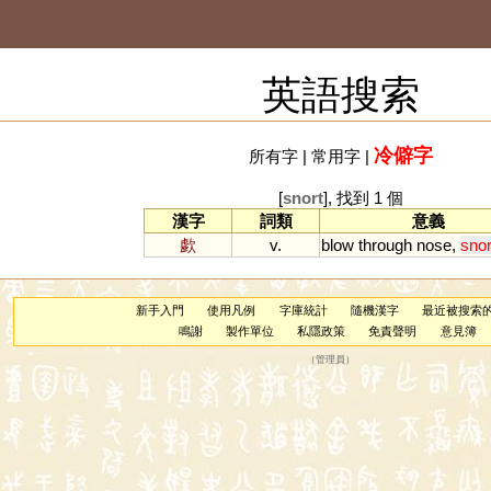
英語搜索
冷僻字
所有字
|
常用字
|
[
snort
], 找到 1 個
漢字
詞類
意義
歔
v.
blow
through
nose
,
snor
新手入門
使用凡例
字庫統計
隨機漢字
最近被搜索
鳴謝
製作單位
私隱政策
免責聲明
意見簿
（
管理員
）