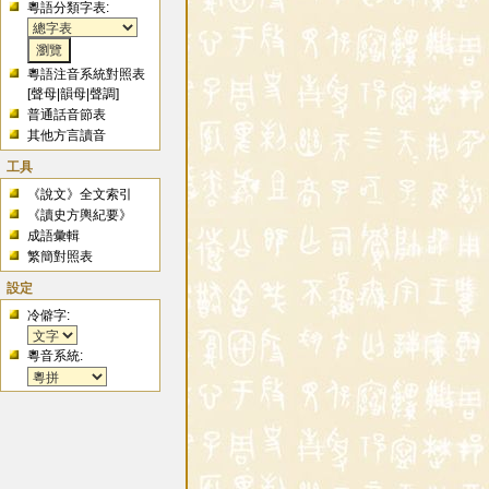
粵語分類字表:
粵語注音系統對照表
[
聲母
|
韻母
|
聲調
]
普通話音節表
其他方言讀音
工具
《說文》全文索引
《讀史方輿紀要》
成語彙輯
繁簡對照表
設定
冷僻字:
粵音系統: