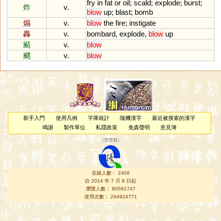
fry
in
fat
or
oil
;
scald
;
explode
;
burst
;
炸
v.
blow
up
;
blast
;
bomb
煽
v.
blow
the
fire
;
instigate
轟
v.
bombard
,
explode
,
blow
up
颳
v.
blow
颼
v.
blow
新手入門
使用凡例
字庫統計
隨機漢字
最近被搜索的漢字
鳴謝
製作單位
私隱政策
免責聲明
意見簿
（
管理員
）
在線人數： 2408
自 2014 年 7 月 8 日起
瀏覽人數： 80581747
使用次數： 294924771