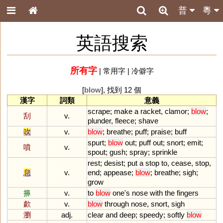
普
粵
英語搜索
所有字
|
常用字
|
冷僻字
[
blow
], 找到 12 個
漢字
詞類
意義
scrape
;
make
a
racket
,
clamor
;
blow
;
刮
v.
plunder
,
fleece
;
shave
吹
v.
blow
;
breathe
;
puff
;
praise
;
buff
spurt
;
blow
out
;
puff
out
;
snort
;
emit
;
噴
v.
spout
;
gush
;
spray
;
sprinkle
rest
;
desist
;
put
a
stop
to
,
cease
,
stop
,
息
v.
end
;
appease
;
blow
;
breathe
;
sigh
;
grow
擤
v.
to
blow
one
'
s
nose
with
the
fingers
歔
v.
blow
through
nose
,
snort
,
sigh
瀏
adj.
clear
and
deep
;
speedy
;
softly
blow