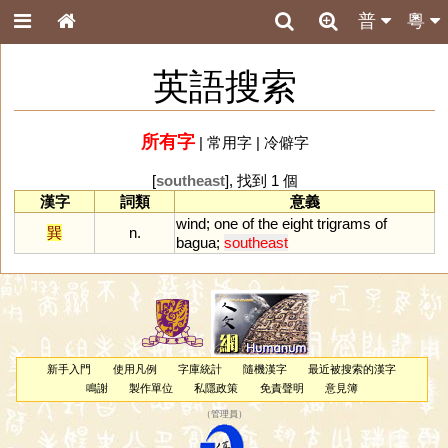
普
粵
英語搜索
所有字
|
常用字
|
冷僻字
[
southeast
], 找到 1 個
漢字
詞類
意義
wind
;
one
of
the
eight
trigrams
of
巽
n.
bagua
;
southeast
新手入門
使用凡例
字庫統計
隨機漢字
最近被搜索的漢字
鳴謝
製作單位
私隱政策
免責聲明
意見簿
（
管理員
）