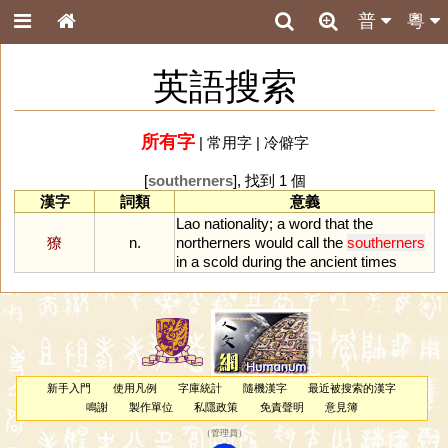
普
粵
英語搜索
所有字
|
常用字
|
冷僻字
[
southerners
], 找到 1 個
漢字
詞類
意義
Lao
nationality
;
a
word
that
the
獠
n.
northerners
would
call
the
southerners
in
a
scold
during
the
ancient
times
新手入門
使用凡例
字庫統計
隨機漢字
最近被搜索的漢字
鳴謝
製作單位
私隱政策
免責聲明
意見簿
（
管理員
）