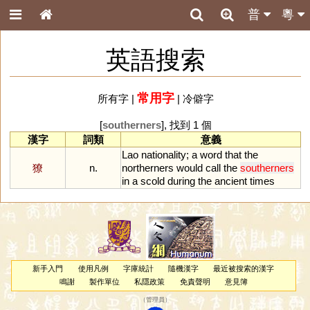
普
粵
英語搜索
常用字
所有字
|
|
冷僻字
[
southerners
], 找到 1 個
漢字
詞類
意義
Lao
nationality
;
a
word
that
the
獠
n.
northerners
would
call
the
southerners
in
a
scold
during
the
ancient
times
新手入門
使用凡例
字庫統計
隨機漢字
最近被搜索的漢字
鳴謝
製作單位
私隱政策
免責聲明
意見簿
（
管理員
）