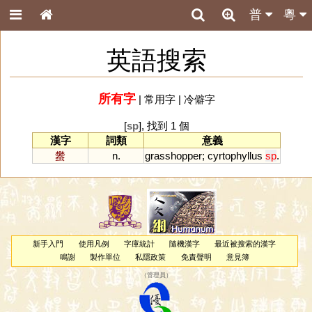
普
粵
英語搜索
所有字
|
常用字
|
冷僻字
[
sp
], 找到 1 個
漢字
詞類
意義
蠜
n.
grasshopper
;
cyrtophyllus
sp
.
新手入門
使用凡例
字庫統計
隨機漢字
最近被搜索的漢字
鳴謝
製作單位
私隱政策
免責聲明
意見簿
（
管理員
）