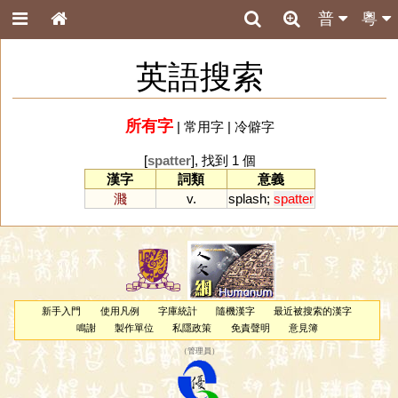
普
粵
英語搜索
所有字
|
常用字
|
冷僻字
[
spatter
], 找到 1 個
漢字
詞類
意義
濺
v.
splash
;
spatter
新手入門
使用凡例
字庫統計
隨機漢字
最近被搜索的漢字
鳴謝
製作單位
私隱政策
免責聲明
意見簿
（
管理員
）