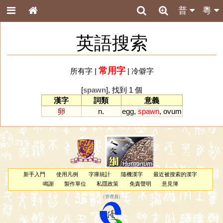
普
粵
英語搜索
常用字
所有字
|
|
冷僻字
[
spawn
], 找到 1 個
漢字
詞類
意義
卵
n.
egg
,
spawn
,
ovum
新手入門
使用凡例
字庫統計
隨機漢字
最近被搜索的漢字
鳴謝
製作單位
私隱政策
免責聲明
意見簿
（
管理員
）