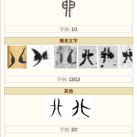
字例:
1/1
簡帛文字
字例:
13/13
其他
字例:
2/2