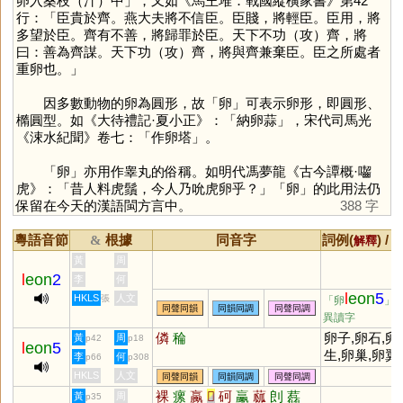
卵入桑枝（汁）中」，又如《馬王堆．戰國縱橫家書》第42
行：「臣貴於齊。燕大夫將不信臣。臣賤，將輕臣。臣用，將
多望於臣。齊有不善，將歸罪於臣。天下不功（攻）齊，將
曰：善為齊謀。天下功（攻）齊，將與齊兼棄臣。臣之所處者
重卵也。」
因多數動物的卵為圓形，故「
卵
」可表示卵形，即圓形、
橢圓型。如《大待禮記·夏小正》：「納卵蒜」，宋代司馬光
《涑水紀聞》卷七：「作卵塔」。
「
卵
」亦用作睾丸的俗稱。如明代馮夢龍《古今譚概·囓
虎》：「昔人料虎鬚，今人乃吮虎卵乎？」「
卵
」的此用法仍
保留在今天的漢語閩方言中。
388 字
粵語音節
根據
同音字
詞例(
) /
&
解釋
黃
周
l
eon
2
李
何
l
eon
5
HKLS
人文
張
「卵
」
同聲同韻
同韻同調
同聲同調
異讀字
僯
稐
卵子,卵石,卵
黃
周
p42
p18
l
eon
5
生,卵巢,卵翼,
李
何
p66
p308
卵與石鬥,危
HKLS
人文
同聲同韻
同韻同調
同聲同調
累卵
裸
瘰
蠃
𣎆
砢
臝
蓏
剆
藞
黃
周
p35