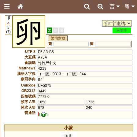
普
粵
卩
卵
26
5
繁
簡
港
異讀字
(7)
繁簡對應
繁
簡
UTF-8
E5 8D B5
大五碼
A75A
倉頡碼
竹竹尸中戈
Matthews
4219
漢語大字典
（一版）0313；（二版）344
康熙字典
87
Unicode
U+5375
GB2312
3449
四角號碼
7772.0
頻序 A/B
1658
1726
頻次 A/B
678
240
普通話
l
u
n
小篆