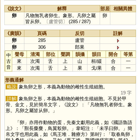
《說文》
解釋
部居
相關異體
卵
凡物無乳者卵生。象形。凡卵之屬
卵
皆从卵。
〔盧管切〕
(285 / 287)
《廣韻》
頁碼
反切
註解
卵
285
盧管
卵
306
郎果
聲母
清濁
部位
聲調
韻攝
韻目
開合
等第
中
古
來
次濁
舌
上
山
桓
/
緩
合
一
音
來
次濁
舌
上
果
戈
/
果
合
一
形義通解
略說:
象魚卵之形，本義為動物的雌性生殖細胞。
19 字
詳解:
象魚卵之形，本義為動物的雌性生殖細胞。不見於甲
骨、金文，見於簡帛文字，《說文》：「凡物無乳者卵生。象
形。凡卵之屬皆从卵。」
「
卵
」亦用作動物的蛋，先秦文獻用此義，如《國語魯語
上》：「獸長麋麌，鳥翼鷇卵。」韋昭注：「未孚曰卵。」簡
帛文字也用此義，如《馬王堆．雜療方》第8行：「取春鳥卵，