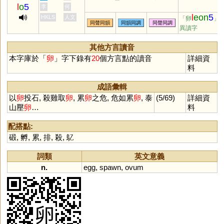
l
o
5
李
何
l
eon
5
HKLS
人文
「卵
」
同聲同韻
同韻同調
同聲同調
異讀字
其他方言讀音
本字庫於「
卵
」字下錄有
20
個方言點的讀音
詳細資
料
成語彙輯
以
卵
投石, 殺雞取
卵
, 累
卵
之危, 危如累
卵
, 泰
(5/69)
詳細資
山壓
卵
…
料
配搭點:
碫
,
孵
,
累
,
排
,
殺
,
鳦
詞類
英文意義
n.
egg
,
spawn
,
ovum