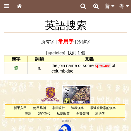
普
粵
英語搜索
常用字
所有字
|
|
冷僻字
[
speicies
], 找到 1 個
漢字
詞類
意義
the
join
name
of
some
speicies
of
鵏
n.
columbidae
新手入門
使用凡例
字庫統計
隨機漢字
最近被搜索的漢字
鳴謝
製作單位
私隱政策
免責聲明
意見簿
（
管理員
）