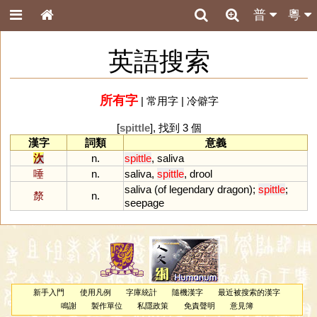
普
粵
英語搜索
所有字
|
常用字
|
冷僻字
[
spittle
], 找到 3 個
漢字
詞類
意義
㳄
n.
spittle
,
saliva
唾
n.
saliva
,
spittle
,
drool
saliva
(
of
legendary
dragon
);
spittle
;
漦
n.
seepage
新手入門
使用凡例
字庫統計
隨機漢字
最近被搜索的漢字
鳴謝
製作單位
私隱政策
免責聲明
意見簿