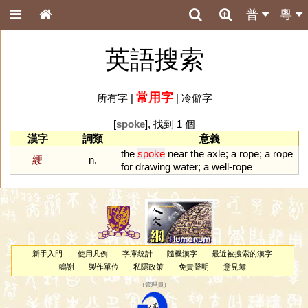
普
粵
英語搜索
常用字
所有字
|
|
冷僻字
[
spoke
], 找到 1 個
漢字
詞類
意義
the
spoke
near
the
axle
;
a
rope
;
a
rope
綆
n.
for
drawing
water
;
a
well
-
rope
新手入門
使用凡例
字庫統計
隨機漢字
最近被搜索的漢字
鳴謝
製作單位
私隱政策
免責聲明
意見簿
（
管理員
）