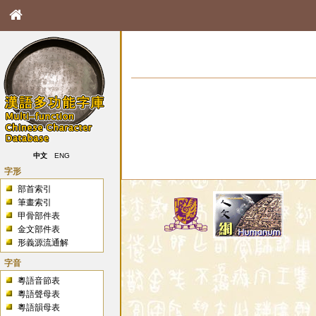
中文
ENG
字形
部首索引
筆畫索引
甲骨部件表
金文部件表
形義源流通解
字音
粵語音節表
粵語聲母表
粵語韻母表