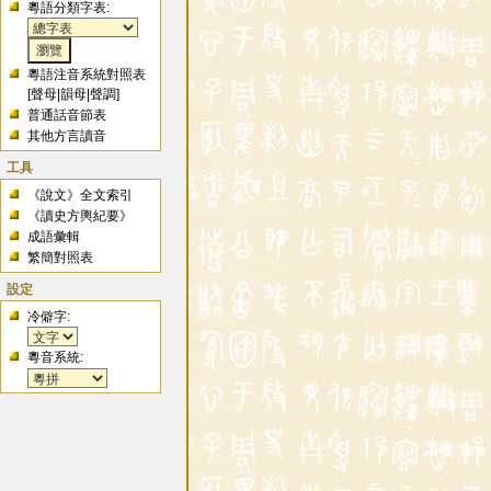
粵語分類字表:
粵語注音系統對照表
[
聲母
|
韻母
|
聲調
]
普通話音節表
其他方言讀音
工具
《說文》全文索引
《讀史方輿紀要》
成語彙輯
繁簡對照表
設定
冷僻字:
粵音系統: