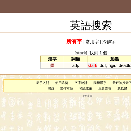
英語搜索
所有字
|
常用字
|
冷僻字
[
stark
], 找到 1 個
漢字
詞類
意義
僵
adj.
stark
;
dull
;
rigid
;
deadl
新手入門
使用凡例
字庫統計
隨機漢字
最近被搜索
鳴謝
製作單位
私隱政策
免責聲明
意見簿
（
管理員
）