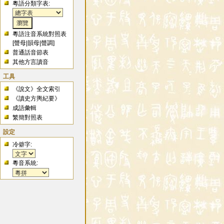
粵語分類字表:
粵語注音系統對照表
[
聲母
|
韻母
|
聲調
]
普通話音節表
其他方言讀音
工具
《說文》全文索引
《讀史方輿紀要》
成語彙輯
繁簡對照表
設定
冷僻字:
粵音系統: