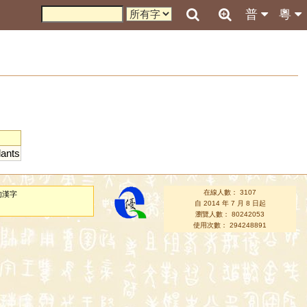
普
粵
lants
在線人數： 3107
的漢字
自 2014 年 7 月 8 日起
瀏覽人數： 80242053
使用次數： 294248891