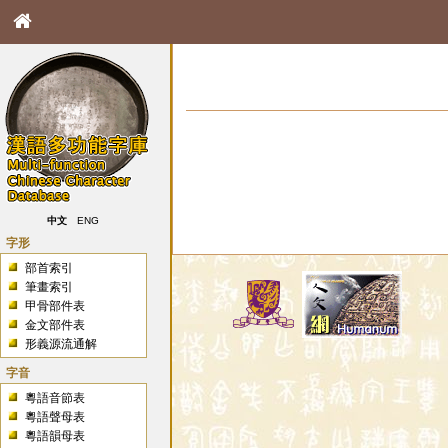
中文
ENG
字形
部首索引
筆畫索引
甲骨部件表
金文部件表
形義源流通解
字音
粵語音節表
粵語聲母表
粵語韻母表