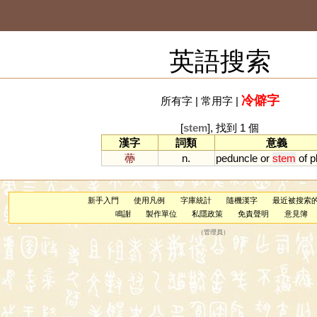
英語搜索
冷僻字
所有字
|
常用字
|
[
stem
], 找到 1 個
漢字
詞類
意義
蔕
n.
peduncle
or
stem
of
p
新手入門
使用凡例
字庫統計
隨機漢字
最近被搜索
鳴謝
製作單位
私隱政策
免責聲明
意見簿
（
管理員
）