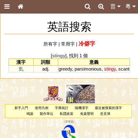
普
粵
英語搜索
冷僻字
所有字
|
常用字
|
[
stingy
], 找到 1 個
漢字
詞類
意義
亄
adj.
greedy
,
parsimonious
,
stingy
,
scant
新手入門
使用凡例
字庫統計
隨機漢字
最近被搜索的漢字
鳴謝
製作單位
私隱政策
免責聲明
意見簿
（
管理員
）