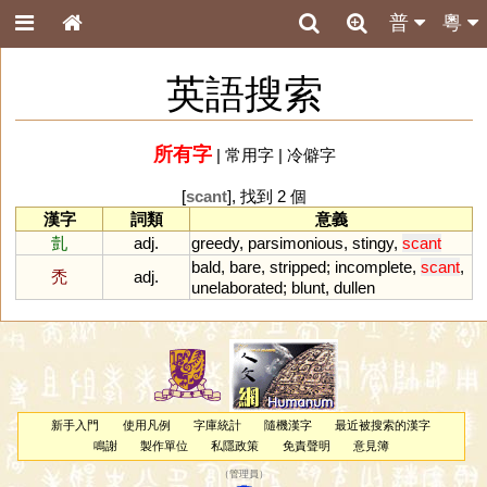
普
粵
英語搜索
所有字
|
常用字
|
冷僻字
[
scant
], 找到 2 個
漢字
詞類
意義
亄
adj.
greedy
,
parsimonious
,
stingy
,
scant
bald
,
bare
,
stripped
;
incomplete
,
scant
,
禿
adj.
unelaborated
;
blunt
,
dullen
新手入門
使用凡例
字庫統計
隨機漢字
最近被搜索的漢字
鳴謝
製作單位
私隱政策
免責聲明
意見簿
（
管理員
）