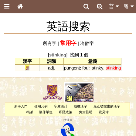
普
粵
英語搜索
常用字
所有字
|
|
冷僻字
[
stinking
], 找到 1 個
漢字
詞類
意義
臭
adj.
pungent
;
foul
;
stinky
,
stinking
新手入門
使用凡例
字庫統計
隨機漢字
最近被搜索的漢字
鳴謝
製作單位
私隱政策
免責聲明
意見簿
（
管理員
）