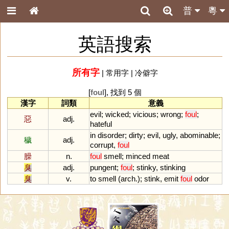
普
粵
英語搜索
所有字
|
常用字
|
冷僻字
[
foul
], 找到 5 個
漢字
詞類
意義
evil
;
wicked
;
vicious
;
wrong
;
foul
;
惡
adj.
hateful
in
disorder
;
dirty
;
evil
,
ugly
,
abominable
;
穢
adj.
corrupt
,
foul
臊
n.
foul
smell
;
minced
meat
臭
adj.
pungent
;
foul
;
stinky
,
stinking
臭
v.
to
smell
(
arch
.);
stink
,
emit
foul
odor