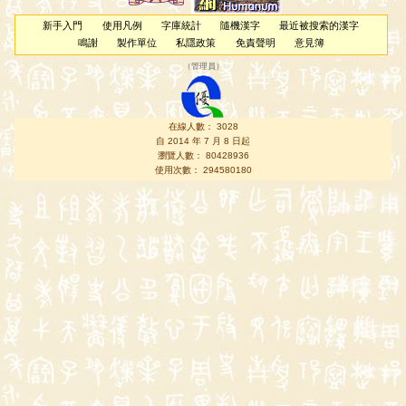
新手入門
使用凡例
字庫統計
隨機漢字
最近被搜索的漢字
鳴謝
製作單位
私隱政策
免責聲明
意見簿
（
管理員
）
在線人數： 3028
自 2014 年 7 月 8 日起
瀏覽人數： 80428936
使用次數： 294580180