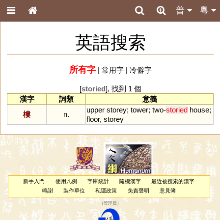
普
粵
英語搜索
所有字
|
常用字
|
冷僻字
[
storied
], 找到 1 個
漢字
詞類
意義
upper
storey
;
tower
;
two
-
storied
house
;
樓
n.
floor
,
storey
新手入門
使用凡例
字庫統計
隨機漢字
最近被搜索的漢字
鳴謝
製作單位
私隱政策
免責聲明
意見簿
（
管理員
）