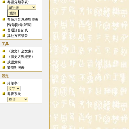
粵語分類字表:
粵語注音系統對照表
[
聲母
|
韻母
|
聲調
]
普通話音節表
其他方言讀音
工具
《說文》全文索引
《讀史方輿紀要》
成語彙輯
繁簡對照表
設定
冷僻字:
粵音系統: