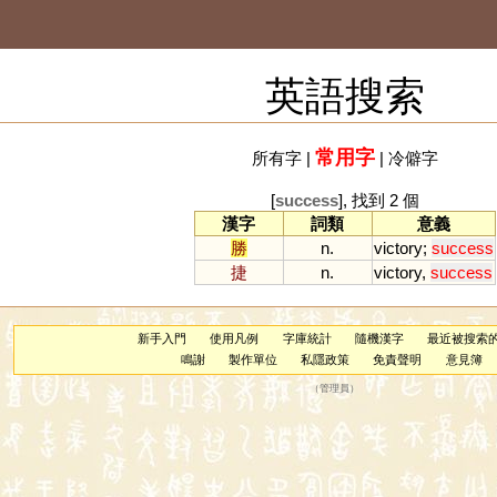
英語搜索
常用字
所有字
|
|
冷僻字
[
success
], 找到 2 個
漢字
詞類
意義
勝
n.
victory
;
success
捷
n.
victory
,
success
新手入門
使用凡例
字庫統計
隨機漢字
最近被搜索
鳴謝
製作單位
私隱政策
免責聲明
意見簿
（
管理員
）