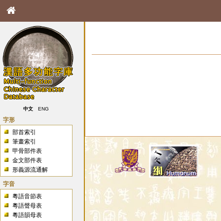
中文
ENG
字形
部首索引
筆畫索引
甲骨部件表
金文部件表
形義源流通解
字音
粵語音節表
粵語聲母表
粵語韻母表