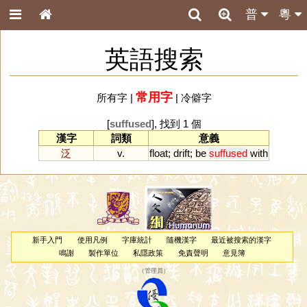
普
粵
英語搜索
常用字
所有字
|
|
冷僻字
[
suffused
], 找到 1 個
漢字
詞類
意義
泛
v.
float
;
drift
;
be
suffused
with
新手入門
使用凡例
字庫統計
隨機漢字
最近被搜索的漢字
鳴謝
製作單位
私隱政策
免責聲明
意見簿
（
管理員
）