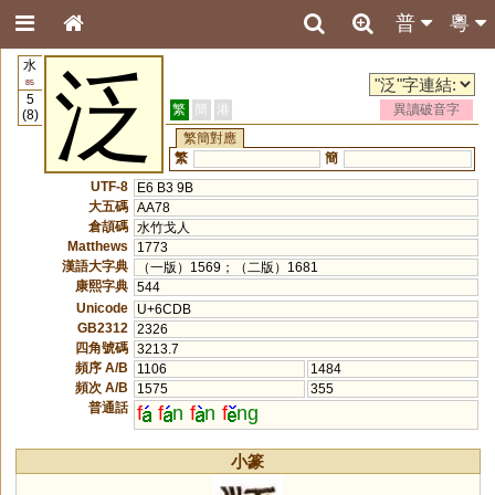
普
粵
水
泛
85
5
繁
簡
港
異讀破音字
(8)
繁簡對應
繁
簡
UTF-8
E6 B3 9B
大五碼
AA78
倉頡碼
水竹戈人
Matthews
1773
漢語大字典
（一版）1569；（二版）1681
康熙字典
544
Unicode
U+6CDB
GB2312
2326
四角號碼
3213.7
頻序 A/B
1106
1484
頻次 A/B
1575
355
普通話
f
f
n
f
n
f
ng
小篆