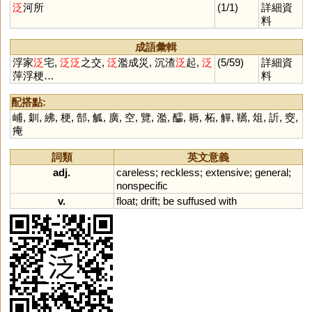
泛
河所
(1/1)
詳細資
料
成語彙輯
浮家
泛
宅,
泛
泛
之交,
泛
濫成災, 沉渣
泛
起,
泛
(5/59)
詳細資
萍浮梗…
料
配搭點:
峬
,
釧
,
紼
,
梗
,
郜
,
觚
,
廣
,
空
,
覽
,
濫
,
醽
,
耨
,
柘
,
觶
,
韉
,
俎
,
訢
,
窔
,
痷
詞類
英文意義
adj.
careless
;
reckless
;
extensive
;
general
;
nonspecific
v.
float
;
drift
;
be
suffused
with