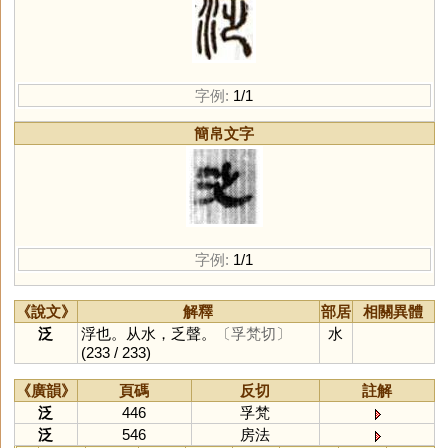
字例:
1/1
簡帛文字
字例:
1/1
《說文》
解釋
部居
相關異體
泛
浮也。从水，乏聲。
〔孚梵切〕
水
(233 / 233)
《廣韻》
頁碼
反切
註解
泛
446
孚梵
泛
546
房法