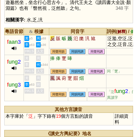
遊邈然坐，坐念行心思古今」。清代王夫之《讀四書大全說·顏
淵篇》也有「瞥然視，泛然聽」之句。
348 字
相關漢字:
水
,
乏
,
汎
粵語音節
根據
同音字
詞例(
) /
&
解釋
備
反
販
畈
娩
氾
嬔
汎
奿
泛濫,空泛,泛
黃
周
p5
p88
f
aan
3
之交,泛音,泛
李
何
p63
p36
HKLS
人文
同聲同韻
同韻同調
同聲同調
捧
俸
覂
唪
黃
周
f
ung
2
李
何
p344
HKLS
人文
同「
覂
」
同聲同韻
同韻同調
同聲同調
風
諷
葑
覂
賵
焨
黃
周
f
ung
3
李
何
p63
f
ung
2
HKLS
人文
「泛
」的
同聲同韻
同韻同調
同聲同調
異讀字
其他方言讀音
本字庫於「
泛
」字下錄有
19
個方言點的讀音
詳細資
料
《讀史方輿紀要》地名