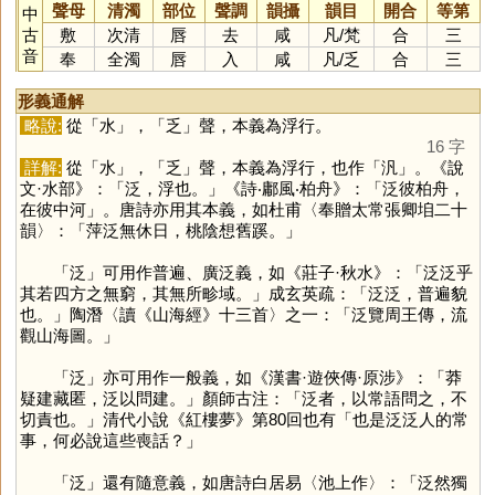
聲母
清濁
部位
聲調
韻攝
韻目
開合
等第
中
古
敷
次清
唇
去
咸
凡
/
梵
合
三
音
奉
全濁
唇
入
咸
凡
/
乏
合
三
形義通解
略說:
從「
水
」，「
乏
」聲，本義為浮行。
16 字
詳解:
從「
水
」，「
乏
」聲，本義為浮行，也作「
汎
」。《說
文·水部》：「泛，浮也。」《詩‧鄘風‧柏舟》：「泛彼柏舟，
在彼中河」。唐詩亦用其本義，如杜甫〈奉贈太常張卿垍二十
韻〉：「萍泛無休日，桃陰想舊蹊。」
「
泛
」可用作普遍、廣泛義，如《莊子·秋水》：「泛泛乎
其若四方之無窮，其無所畛域。」成玄英疏：「泛泛，普遍貌
也。」陶潛〈讀《山海經》十三首〉之一：「泛覽周王傳，流
觀山海圖。」
「
泛
」亦可用作一般義，如《漢書·遊俠傳·原涉》：「莽
疑建藏匿，泛以問建。」顏師古注：「泛者，以常語問之，不
切責也。」清代小說《紅樓夢》第80回也有「也是泛泛人的常
事，何必說這些喪話？」
「
泛
」還有隨意義，如唐詩白居易〈池上作〉：「泛然獨