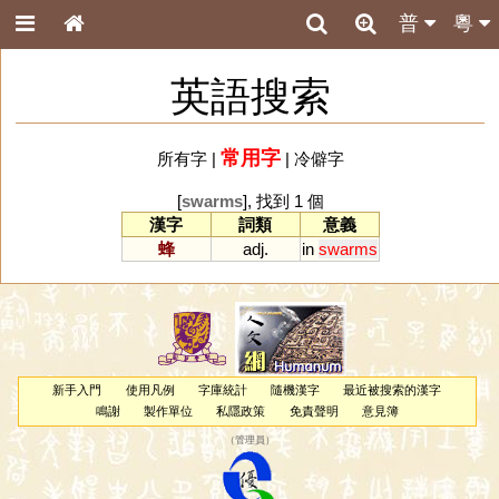
普
粵
英語搜索
常用字
所有字
|
|
冷僻字
[
swarms
], 找到 1 個
漢字
詞類
意義
蜂
adj.
in
swarms
新手入門
使用凡例
字庫統計
隨機漢字
最近被搜索的漢字
鳴謝
製作單位
私隱政策
免責聲明
意見簿
（
管理員
）