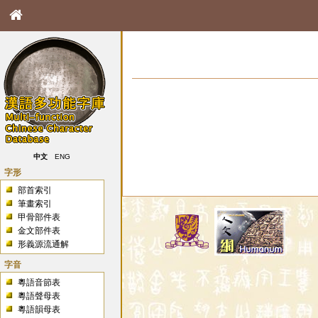
中文
ENG
字形
部首索引
筆畫索引
甲骨部件表
金文部件表
形義源流通解
字音
粵語音節表
粵語聲母表
粵語韻母表