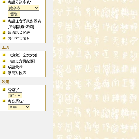
粵語分類字表:
粵語注音系統對照表
[
聲母
|
韻母
|
聲調
]
普通話音節表
其他方言讀音
工具
《說文》全文索引
《讀史方輿紀要》
成語彙輯
繁簡對照表
設定
冷僻字:
粵音系統: