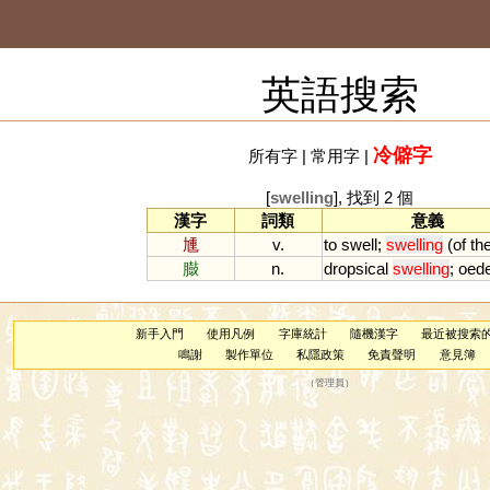
英語搜索
冷僻字
所有字
|
常用字
|
[
swelling
], 找到 2 個
漢字
詞類
意義
尰
v.
to
swell
;
swelling
(
of
th
臌
n.
dropsical
swelling
;
oed
新手入門
使用凡例
字庫統計
隨機漢字
最近被搜索
鳴謝
製作單位
私隱政策
免責聲明
意見簿
（
管理員
）