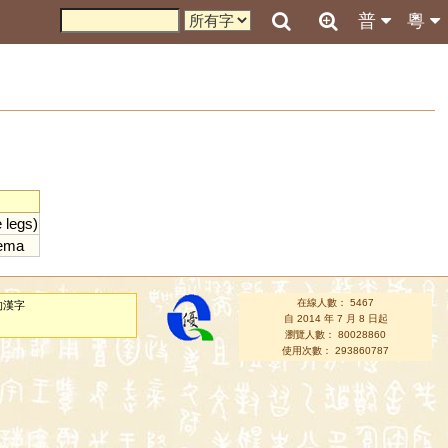
普
粵
e
legs
)
ema
在線人數： 5467
的漢字
自 2014 年 7 月 8 日起
瀏覽人數： 80028860
使用次數： 293860787