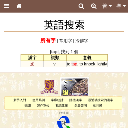
普
粵
英語搜索
所有字
|
常用字
|
冷僻字
[
tap
], 找到 1 個
漢字
詞類
意義
攴
v.
to
tap
,
to
knock
lightly
新手入門
使用凡例
字庫統計
隨機漢字
最近被搜索的漢字
鳴謝
製作單位
私隱政策
免責聲明
意見簿
（
管理員
）