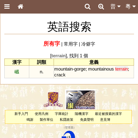
普
粵
英語搜索
所有字
|
常用字
|
冷僻字
[
terrain
], 找到 1 個
漢字
詞類
意義
mountain
-
gorge
;
mountainous
terrain
;
巇
n.
crack
新手入門
使用凡例
字庫統計
隨機漢字
最近被搜索的漢字
鳴謝
製作單位
私隱政策
免責聲明
意見簿
（
管理員
）