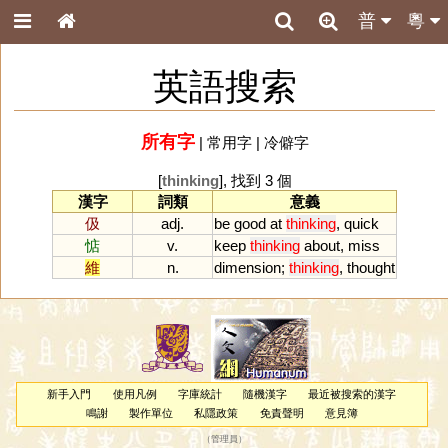
普
粵
英語搜索
所有字
|
常用字
|
冷僻字
[
thinking
], 找到 3 個
漢字
詞類
意義
伋
adj.
be
good
at
thinking
,
quick
惦
v.
keep
thinking
about
,
miss
維
n.
dimension
;
thinking
,
thought
新手入門
使用凡例
字庫統計
隨機漢字
最近被搜索的漢字
鳴謝
製作單位
私隱政策
免責聲明
意見簿
（
管理員
）